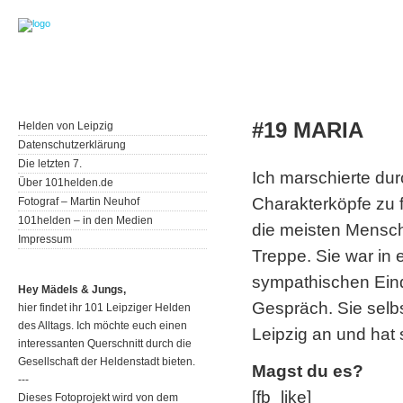
#19 MARIA
Helden von Leipzig
Datenschutzerklärung
Die letzten 7.
Ich marschierte du
Über 101helden.de
Charakterköpfe zu f
Fotograf – Martin Neuhof
101helden – in den Medien
die meisten Mensch
Impressum
Treppe. Sie war in 
sympathischen Eind
Hey Mädels & Jungs,
Gespräch. Sie selbs
hier findet ihr 101 Leipziger Helden
des Alltags. Ich möchte euch einen
Leipzig an und hat
interessanten Querschnitt durch die
Gesellschaft der Heldenstadt bieten.
Magst du es?
---
[fb_like]
Dieses Fotoprojekt wird von dem