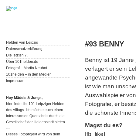
#93 BENNY
Helden von Leipzig
Datenschutzerklärung
Die letzten 7.
Benny ist 19 Jahre 
Über 101helden.de
verlagert er sein 
Fotograf – Martin Neuhof
101helden – in den Medien
angewandte Psychol
Impressum
ist wie man unschw
Auswahlspieler von
Hey Mädels & Jungs,
Fotografie, er besit
hier findet ihr 101 Leipziger Helden
des Alltags. Ich möchte euch einen
die schönste Innen
interessanten Querschnitt durch die
Gesellschaft der Heldenstadt bieten.
Magst du es?
---
[fb_like]
Dieses Fotoprojekt wird von dem