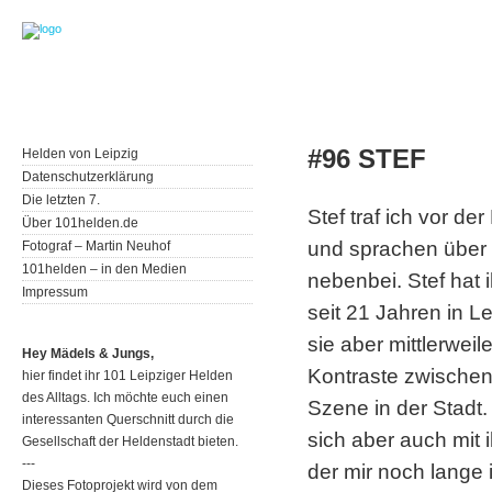
#96 STEF
Helden von Leipzig
Datenschutzerklärung
Die letzten 7.
Stef traf ich vor de
Über 101helden.de
und sprachen über 
Fotograf – Martin Neuhof
101helden – in den Medien
nebenbei. Stef hat 
Impressum
seit 21 Jahren in L
sie aber mittlerweil
Hey Mädels & Jungs,
Kontraste zwischen 
hier findet ihr 101 Leipziger Helden
des Alltags. Ich möchte euch einen
Szene in der Stadt.
interessanten Querschnitt durch die
sich aber auch mit 
Gesellschaft der Heldenstadt bieten.
---
der mir noch lange 
Dieses Fotoprojekt wird von dem